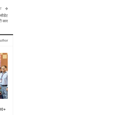
ST
सीडेंट
टी कार
uthor
00+