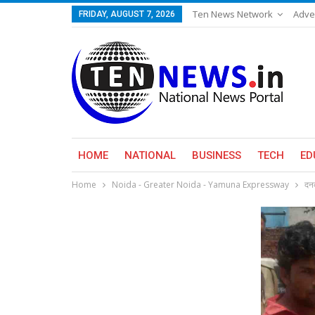
Ten News Network
Adve
FRIDAY, AUGUST 7, 2026
HOME
NATIONAL
BUSINESS
TECH
ED
Home
Noida - Greater Noida - Yamuna Expressway
दनक