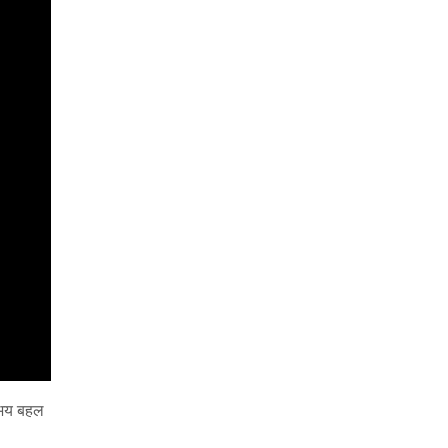
अभय बहल