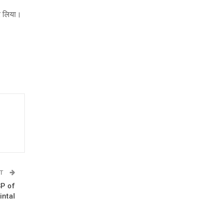
र लिया।
ST
SP of
intal