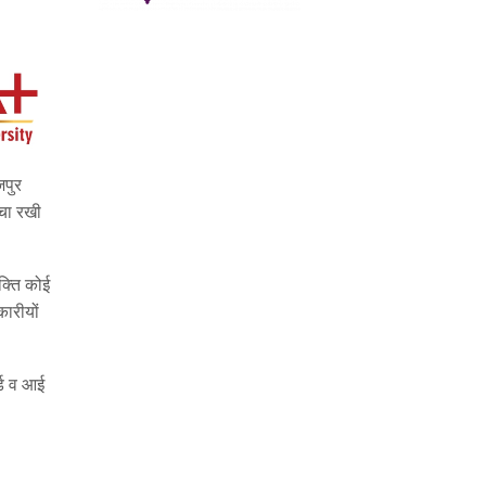
जपुर
चा रखी
क्ति कोई
ारीयों
्ड व आई