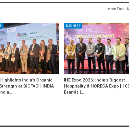
More From A
S
BUSINESS
ighlights India’s Organic
IHE Expo 2026: India’s Biggest
 Strength at BIOFACH INDIA
Hospitality & HORECA Expo | 10
India…
Brands |…