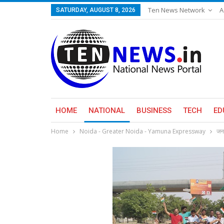
Ten News Network
A
SATURDAY, AUGUST 8, 2026
HOME
NATIONAL
BUSINESS
TECH
ED
Home
Noida - Greater Noida - Yamuna Expressway
जनस