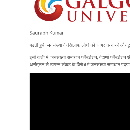
Saurabh Kumar
बढ़ती हुयी जनसंख्या के खिलाफ लोगो को जागरूक करने और टु
इसी कड़ी मे जनसंख्या समाधान फॉउंडेशन, वेदार्णा फॉउंडेशन औ
असंतुलन से उत्पन्न संकट के विरोध मे जनसंख्या समाधान प