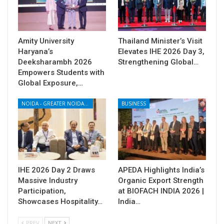
Amity University
Thailand Minister’s Visit
Haryana’s
Elevates IHE 2026 Day 3,
Deeksharambh 2026
Strengthening Global…
Empowers Students with
Global Exposure,…
NOIDA - GREATER NOIDA - YAMUNA EXPRESSWAY
BUSINESS
IHE 2026 Day 2 Draws
APEDA Highlights India’s
Massive Industry
Organic Export Strength
Participation,
at BIOFACH INDIA 2026 |
Showcases Hospitality…
India…
PREV
NEXT