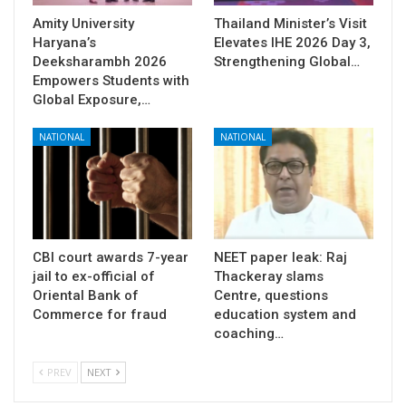
Amity University
Thailand Minister’s Visit
Haryana’s
Elevates IHE 2026 Day 3,
Deeksharambh 2026
Strengthening Global…
Empowers Students with
Global Exposure,…
NATIONAL
NATIONAL
CBI court awards 7-year
NEET paper leak: Raj
jail to ex-official of
Thackeray slams
Oriental Bank of
Centre, questions
Commerce for fraud
education system and
coaching…
PREV
NEXT