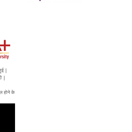
हुई |
दी |
ल होने के