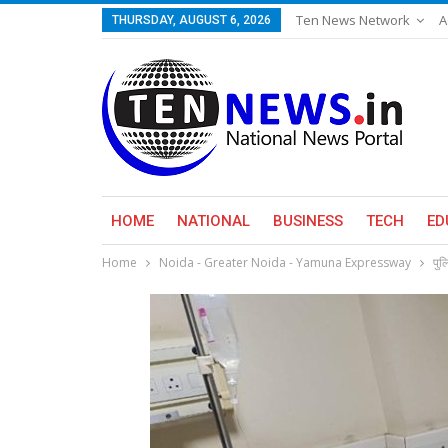
Ten News Network
A
THURSDAY, AUGUST 6, 2026
HOME
NATIONAL
BUSINESS
TECH
ED
Home
Noida - Greater Noida - Yamuna Expressway
पुल