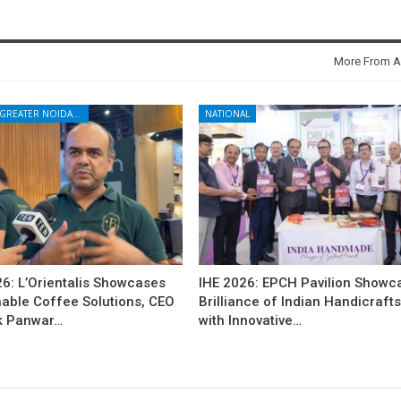
More From A
NOIDA - GREATER NOIDA - YAMUNA EXPRESSWAY
NATIONAL
26: L’Orientalis Showcases
IHE 2026: EPCH Pavilion Showc
nable Coffee Solutions, CEO
Brilliance of Indian Handicraft
k Panwar…
with Innovative…