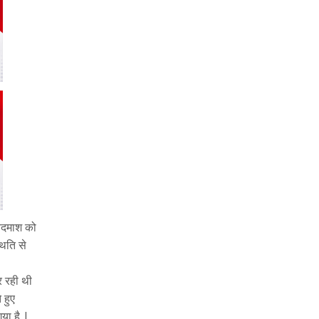
 बदमाश को
थिति से
र रही थी
 हुए
गया है |