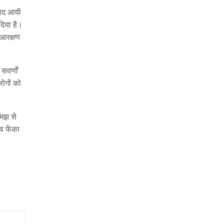
 याद आयी
दिया है।
। आरक्षण
सवर्णों
ोगों को
समझ से
व फेंका