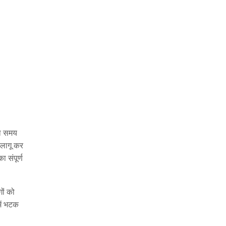
दा समय
 लागू कर
 संपूर्ण
गों को
में भटक