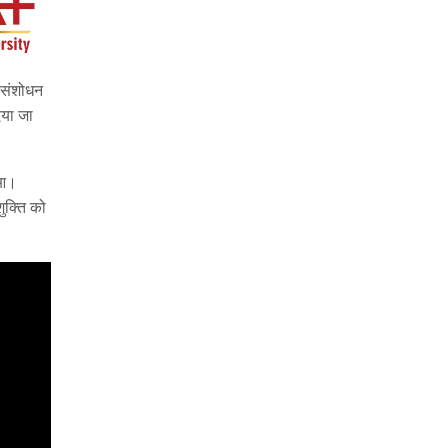
न संशोधन
िया जा
ुआ।
ुक्ति को