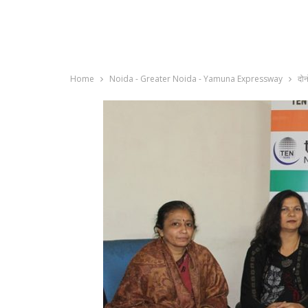
Home
Noida - Greater Noida - Yamuna Expressway
दोन