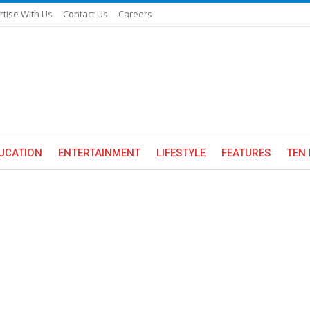
rtise With Us
Contact Us
Careers
UCATION
ENTERTAINMENT
LIFESTYLE
FEATURES
TEN 