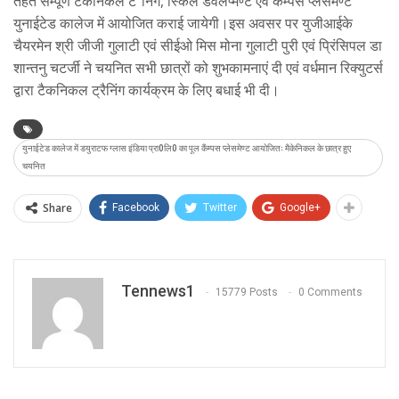
तहत सम्पूर्ण टैकनिकल टैªनिग, स्किल डेवलप्मेण्ट एवं कैम्पस प्लेसमेण्ट
युनाईटेड कालेज में आयोजित कराई जायेगी।इस अवसर पर युजीआईके
चैयरमेन श्री जीजी गुलाटी एवं सीईओ मिस मोना गुलाटी पुरी एवं प्रिंसिपल डा
शान्तनु चटर्जी ने चयनित सभी छात्रों को शुभकामनाएं दी एवं वर्धमान रिक्युटर्स
द्वारा टैकनिकल ट्रैनिंग कार्यक्रम के लिए बधाई भी दी।
युनाईटेड कालेज में डयुराटफ ग्लास इंडिया प्रा0लि0 का पूल कैंम्पस प्लेसमेण्ट आयोजितः मैकेनिकल के छात्र हुए
चयनित
Share
Facebook
Twitter
Google+
Tennews1
15779 Posts
0 Comments