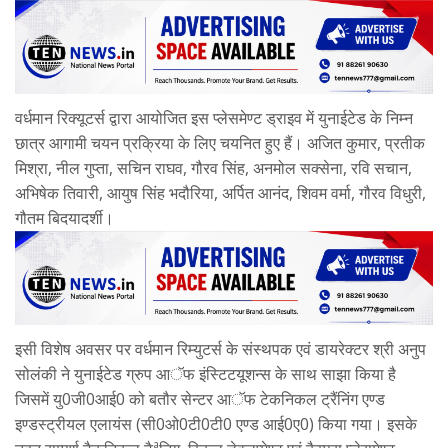
वर्धमान रिक्यूटर्स द्वारा आयोजित इस प्लेसमेण्ट ड्राइव में युनाईटेड के निम्न
छात्र आगामी चयन प्रक्रिया के लिए चयनित हुए हैं। अजित कुमार, प्रतीक
मिश्रा, नील गुप्ता, सचिन राघव, गौरव सिंह, अनमोल सक्सेना, रवि सचान,
अभिषेक तिवारी, आयुष सिंह भदौरिया, अर्पित आनंद, शिवम वर्मा, गौरव विधुरी,
गौतम बिदयादर्शी।
इसी विशेष अवसर पर वर्धमान रिम्युटर्स के संस्थपक एवं डायरेक्टर श्री अनुप
सोलंकी ने युनाईटेड ग्रुप आॅफ इंस्टिटयूशन्स के साथ साझा किया है
जिसमें यु0जी0आई0 को बतौर सेन्टर आॅफ टेकनिकल ट्रैंनिंग एण्ड
इण्डस्ट्रीयल एलायंस (सी0ओ0टी0टी0 एण्ड आई0ए0) किया गया। इसके