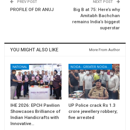
PREV POST
NEXT POST
PROFILE OF DR ANUJ
Big B at 75: Here’s why
Amitabh Bachchan
remains India’s biggest
superstar
YOU MIGHT ALSO LIKE
More From Author
NATIONAL
NOIDA - GREATER NOIDA - YAMUNA EXPRESSWAY
IHE 2026: EPCH Pavilion
UP Police crack Rs 1.3
Showcases Brilliance of
crore jewellery robbery;
Indian Handicrafts with
five arrested
Innovative…