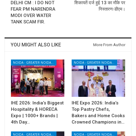
DELHI CM : I DO NOT
शिकायतें दर्ज हुई 13 का मौके पर
FEAR PM NARENDRA
निस्तारणःडीएम।
MODI OVER WATER
TANK SCAM FIR.
YOU MIGHT ALSO LIKE
More From Author
NOIDA - GREATER NOIDA - YAMUNA EXPRESSWAY
NOIDA - GREATER NOIDA - YAMUNA EXPRESSWAY
IHE 2026: India’s Biggest
IHE Expo 2026: India’s
Hospitality & HORECA
Top Pastry Chefs,
Expo | 1000+ Brands |
Bakers and Home Cooks
4th Day…
Crowned Champions in…
NOIDA - GREATER NOIDA - YAMUNA EXPRESSWAY
NOIDA - GREATER NOIDA - YAMUNA EXPRESSWAY