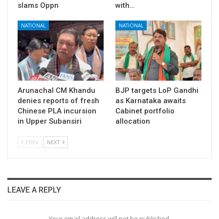
slams Oppn
with…
NATIONAL
NATIONAL
Arunachal CM Khandu
BJP targets LoP Gandhi
denies reports of fresh
as Karnataka awaits
Chinese PLA incursion
Cabinet portfolio
in Upper Subansiri
allocation
PREV
NEXT
LEAVE A REPLY
Your email address will not be published.