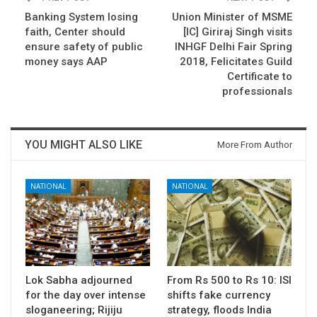
Banking System losing
Union Minister of MSME
faith, Center should
[IC] Giriraj Singh visits
ensure safety of public
INHGF Delhi Fair Spring
money says AAP
2018, Felicitates Guild
Certificate to
professionals
YOU MIGHT ALSO LIKE
More From Author
NATIONAL
NATIONAL
Lok Sabha adjourned
From Rs 500 to Rs 10: ISI
for the day over intense
shifts fake currency
sloganeering; Rijiju
strategy, floods India