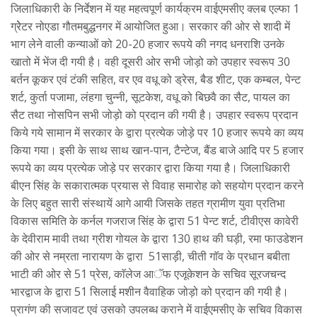
जिलाधिकारी के निर्देशन में यह महत्वपूर्ण कार्यक्रम वाईएमसीए क्लब एल्फा 1
ग्रेेटर नोएडा गौतमबुद्धनगर में आयोजित हुआ। सरकार की ओर से शादी में
भाग लेने वाली कन्याओं को 20-20 हजार रूपये की नगद धनराशि उनके
खातो में भेंज दी गयी है। वही दूसरी ओर सभी जोड़ो को उपहार स्वरूप 30
बर्तन कूकर एवं टंकी सहित, वर एव वधू को ड्रेस, बैड शीट, एक कम्बल, पेन्ट
शर्ट, कुर्ता पजामा, लंहगा चुन्नी, सूटकेश, वधू को बिछवै का सैट, पायल का
सैट तथा नोसपिन सभी जोड़ो को प्रदान की गयी है। उपहार स्वरूप प्रदान
किये गये सामान में सरकार के द्वारा प्रत्येक जोड़े पर 10 हजार रूपये का व्यय
किया गया। इसी के साथ साथ खान-पान, टैन्टेज, बैंड बाजे आदि पर 5 हजार
रूपये का व्यय प्रत्येक जोड़े पर सरकार द्वारा किया गया है। जिलाधिकारी
बीएन सिंह के सकारात्मक प्रयास से विवाह समारोह को सहयोग प्रदान करने
के लिए बहुत सारी संस्थायें आगे आयी जिसके तहत ग्रामीण युवा प्रतिभा
विकास समिति के कर्नल गजराज सिंह के द्वारा 51 पेन्ट शर्ट, टीवीएस कावेरी
के देवीराम मावी तथा ग्रीश गोयल के द्वारा 130 हाथ की घड़ी, रमा फाउडेशन
की ओर से नम्रता नारायण के द्वारा 51साड़ी, चीती गाॅव के प्रधान बबीता
भाटी की ओर से 51 प्रेस, काॅलेज आॅफ एजूकेशन के सचिव सूरजचन्द
भारद्वाज के द्वारा 51 सिलाई मशीन वैवाहिक जोड़ो को प्रदान की गयी है।
प्रागंण की सजावट एवं उसको उपलब्ध कराने में वाईएमसीए के सचिव विकास