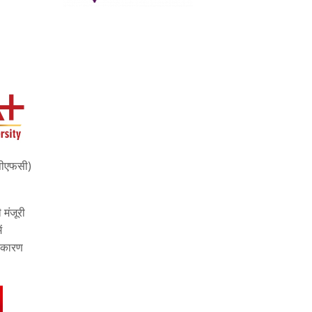
(पीएफसी)
मंजूरी
ं
े कारण