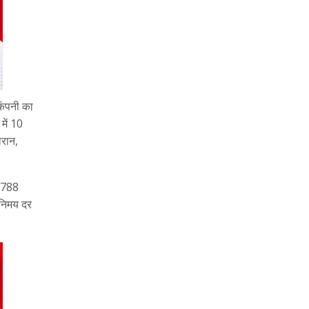
 कंपनी का
में 10
ौरान,
 6788
िनिमय दर