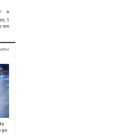
ST
ुआत, 1
गा काम
uthor
 to
6 pc