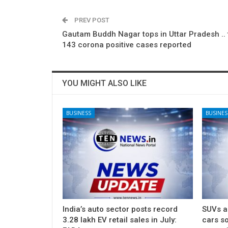
PREV POST
Gautam Buddh Nagar tops in Uttar Pradesh ..
143 corona positive cases reported
YOU MIGHT ALSO LIKE
BUSINESS
BUSINES
India’s auto sector posts record
SUVs ac
3.28 lakh EV retail sales in July:
cars so