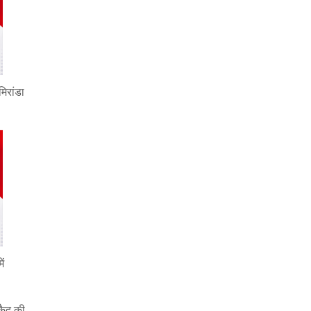
मिरांडा
ें
रकैद की