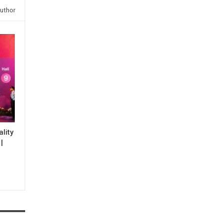
uthor
lity
|