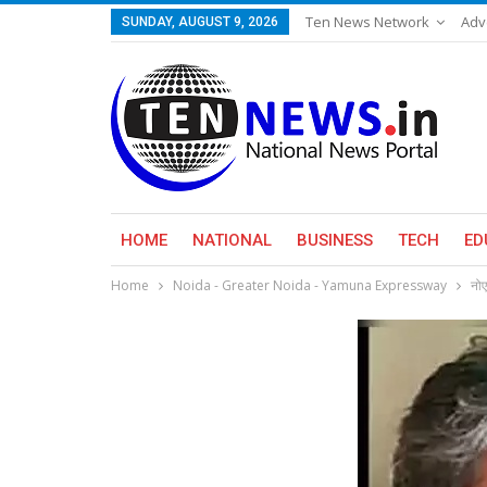
Ten News Network
Adv
SUNDAY, AUGUST 9, 2026
HOME
NATIONAL
BUSINESS
TECH
ED
Home
Noida - Greater Noida - Yamuna Expressway
नोए