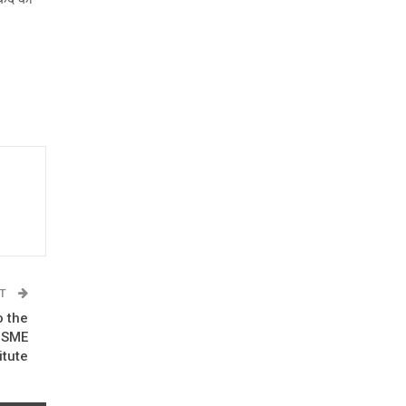
ST
o the
 MSME
itute