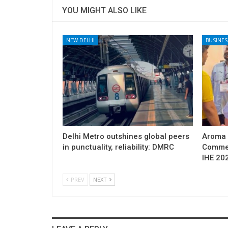
YOU MIGHT ALSO LIKE
NEW DELHI
BUSINES
Delhi Metro outshines global peers
Aroma 
in punctuality, reliability: DMRC
Commer
IHE 202
PREV
NEXT