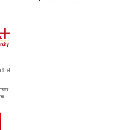
मारी की।
रफ्तार
ायक