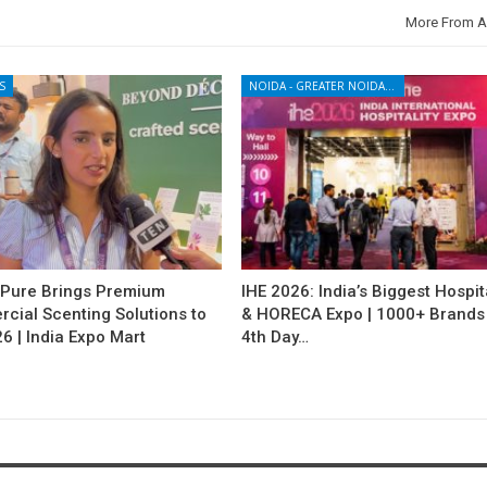
More From A
S
NOIDA - GREATER NOIDA - YAMUNA EXPRESSWAY
Pure Brings Premium
IHE 2026: India’s Biggest Hospita
cial Scenting Solutions to
& HORECA Expo | 1000+ Brands 
6 | India Expo Mart
4th Day…