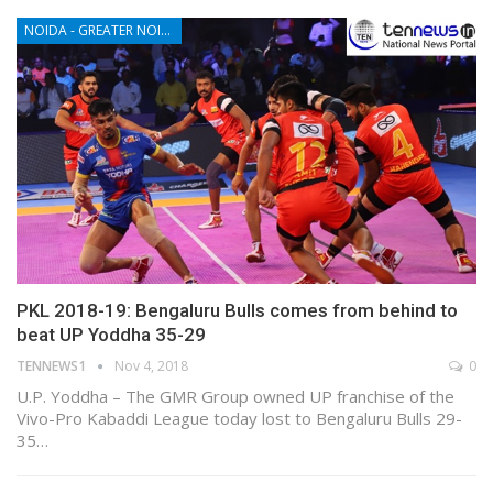
NOIDA - GREATER NOIDA - YAMUNA EXPRESSWAY
PKL 2018-19: Bengaluru Bulls comes from behind to
beat UP Yoddha 35-29
TENNEWS1
Nov 4, 2018
0
U.P. Yoddha – The GMR Group owned UP franchise of the
Vivo-Pro Kabaddi League today lost to Bengaluru Bulls 29-
35…