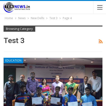
Home
News
New Delhi
Test 3
Page 4
Browsing Category
Test 3
EDUCATION