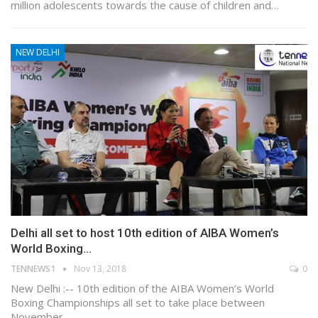
million adolescents towards the cause of children and…
NEW DELHI
Delhi all set to host 10th edition of AIBA Women’s
World Boxing…
TENNEWS1
Nov 13, 2018
0
New Delhi :-- 10th edition of the AIBA Women’s World
Boxing Championships all set to take place between
November…