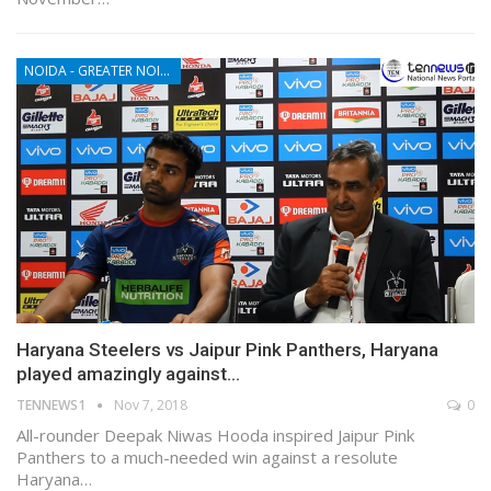
NOIDA - GREATER NOIDA - YAMUNA EXPRESSWAY
Haryana Steelers vs Jaipur Pink Panthers, Haryana
played amazingly against…
TENNEWS1
Nov 7, 2018
0
All-rounder Deepak Niwas Hooda inspired Jaipur Pink
Panthers to a much-needed win against a resolute
Haryana…