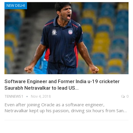
NEW DELHI
Software Engineer and Former India u-19 cricketer
Saurabh Netravalkar to lead US…
TENNEWS1
Nov 4, 2018
0
Even after joining Oracle as a software engineer,
Netravalkar kept up his passion, driving six hours from San…