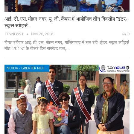
आई. टी. एस. मोहन नगर, यू. जी. कैंपस में आयोजित तीन दिवसीय “इंटर-
स्कूल स्पोर्ट्स…
TENNEWS1
Nov 20, 2018
0
विगत रविवार आई. टी. एस. मोहन नगर, गाजियाबाद में चल रही “इंटर-स्कूल स्पोर्ट्स
मीट-2018” के तीसरे दिन बास्केट बाल,…
NOIDA - GREATER NOIDA - YAMUNA EXPRESSWAY