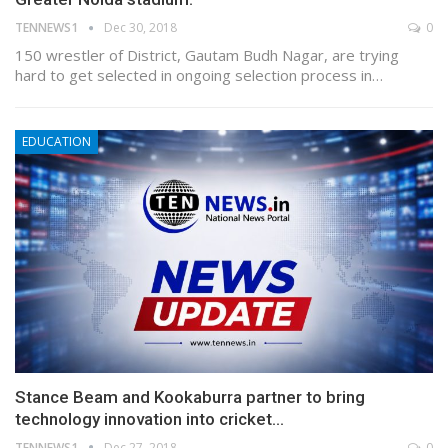
TENNEWS1
Dec 30, 2018
0
150 wrestler of District, Gautam Budh Nagar, are trying
hard to get selected in ongoing selection process in…
EDUCATION
Stance Beam and Kookaburra partner to bring
technology innovation into cricket…
TENNEWS1
Dec 27, 2018
0