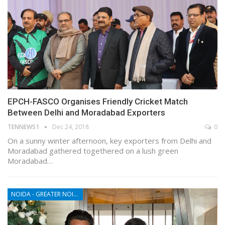
EPCH-FASCO Organises Friendly Cricket Match
Between Delhi and Moradabad Exporters
TENNEWS1
Dec 24, 2018
0
On a sunny winter afternoon, key exporters from Delhi and
Moradabad gathered togethered on a lush green
Moradabad…
NOIDA - GREATER NOIDA - YAMUNA EXPRESSWAY