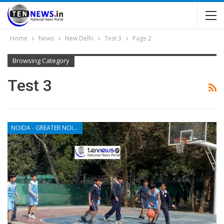
Home
News
New Delhi
Test 3
Page 2
Browsing Category
Test 3
NOIDA - GREATER NOIDA - YAMUNA EXPRESSWAY