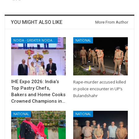
YOU MIGHT ALSO LIKE
More From Author
NOIDA - GREATER NOIDA - YAMUNA EXPRESSWAY
NATIONAL
IHE Expo 2026: India’s
Rape-murder accused killed
Top Pastry Chefs,
in police encounter in UP’s
Bakers and Home Cooks
Bulandshahr
Crowned Champions in…
NATIONAL
NATIONAL