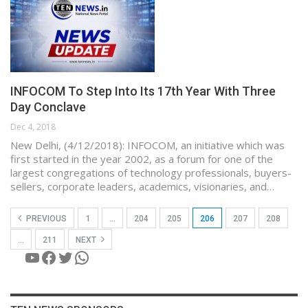
INFOCOM To Step Into Its 17th Year With Three
Day Conclave
Dec 4, 2018
New Delhi, (4/12/2018): INFOCOM, an initiative which was
first started in the year 2002, as a forum for one of the
largest congregations of technology professionals, buyers-
sellers, corporate leaders, academics, visionaries, and…
PREVIOUS
1
…
204
205
206
207
208
…
211
NEXT
YouTube
Facebook
Twitter
WhatsApp