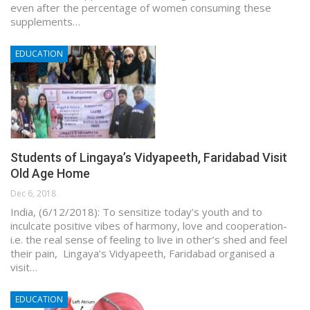
even after the percentage of women consuming these
supplements…
EDUCATION
Students of Lingaya’s Vidyapeeth, Faridabad Visit
Old Age Home
Dec 6, 2018
India, (6/12/2018): To sensitize today’s youth and to
inculcate positive vibes of harmony, love and cooperation-
i.e. the real sense of feeling to live in other’s shed and feel
their pain, Lingaya’s Vidyapeeth, Faridabad organised a
visit…
EDUCATION