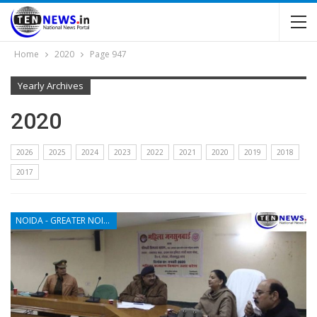
Home
2020
Page 947
Yearly Archives
2020
2026
2025
2024
2023
2022
2021
2020
2019
2018
2017
NOIDA - GREATER NOIDA - YAMUNA EXPRESSWAY