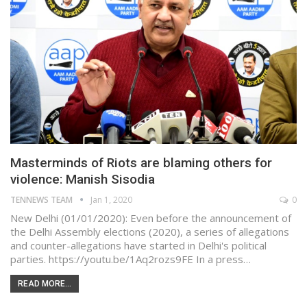
Masterminds of Riots are blaming others for
violence: Manish Sisodia
TENNEWS TEAM
Jan 1, 2020
0
New Delhi (01/01/2020): Even before the announcement of
the Delhi Assembly elections (2020), a series of allegations
and counter-allegations have started in Delhi's political
parties. https://youtu.be/1Aq2rozs9FE In a press…
READ MORE...