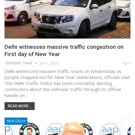
Delhi witnesses massive traffic congestion on
First day of New Year
TENNEWS TEAM
Jan 1, 2020
0
Delhi witnessed massive traffic snarls on Wednesday as
people stepped out for New Year celebrations, officials said.
The Delhi Traffic Police has been constantly alerting
commuters about the vehicular traffic through its official
handle on…
READ MORE...
NEW DELHI