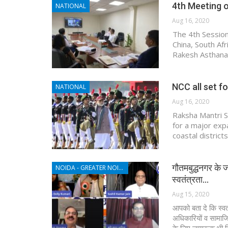
4th Meeting 
NATIONAL
Aug 16, 2020
The 4th Session
China, South Afr
Rakesh Asthana,
NCC all set f
NATIONAL
Aug 16, 2020
Raksha Mantri S
for a major exp
coastal distric
गौतमबुद्धनगर के ज
NOIDA - GREATER NOIDA - YAMUNA EXPRESSWAY
स्वतंत्रता…
Aug 15, 2020
आपको बता दे कि स्वत
अधिकारियों व सामाजि