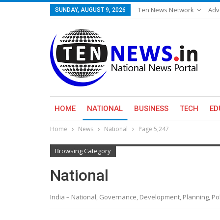
Ten News Network
Adv
SUNDAY, AUGUST 9, 2026
HOME
NATIONAL
BUSINESS
TECH
ED
Home
News
National
Page 5,247
Browsing Category
National
India – National, Governance, Development, Planning, Polic