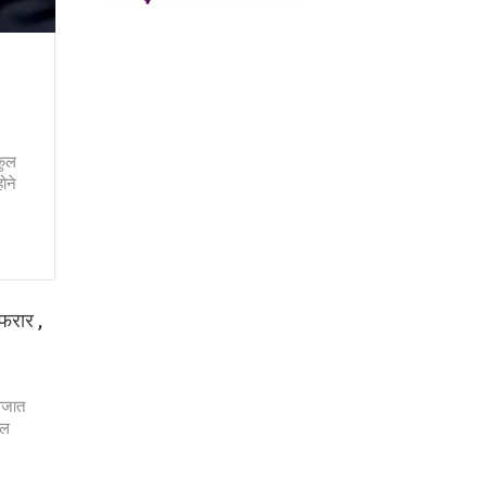
कुल
ोने
 फरार ,
नवजात
ाल