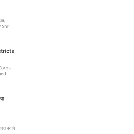
ia,
 Shri
tricts
 Corps
and
िया
भारत बनाने