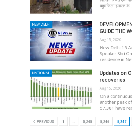
बहुमंजिला इमारत के
DEVELOPMEN
NEW DELHI
GUIDE THE W
Aug 15, 2020
New Delhi 15 A
Speaker Shri Om 
residence in Ne
Updates on Co
NATIONAL
recoveries
Aug 15, 2020
On a continuous
another peak of
57,381 have rec
PREVIOUS
1
…
5,245
5,246
5,247