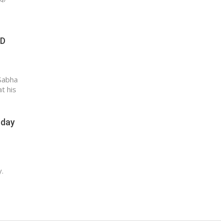
LD
Sabha
t his
 day
y.