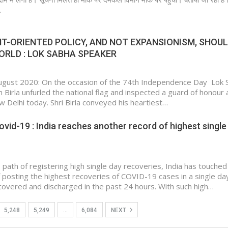
…
T-ORIENTED POLICY, AND NOT EXPANSIONISM, SHOU
ORLD : LOK SABHA SPEAKER
ugust 2020: On the occasion of the 74th Independence Day Lok 
Birla unfurled the national flag and inspected a guard of honour a
w Delhi today. Shri Birla conveyed his heartiest…
vid-19 : India reaches another record of highest single
 path of registering high single day recoveries, India has touched
 posting the highest recoveries of COVID-19 cases in a single da
overed and discharged in the past 24 hours. With such high…
5,248
5,249
…
6,084
NEXT