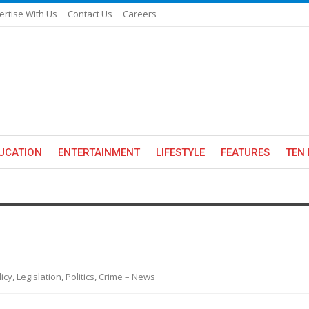
ertise With Us
Contact Us
Careers
UCATION
ENTERTAINMENT
LIFESTYLE
FEATURES
TEN 
y, Legislation, Politics, Crime – News