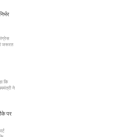
िर्भर
ंग्रेस
 की जरूरत
हा कि
यमंत्री ने
ौके पर
र्ट
 कि