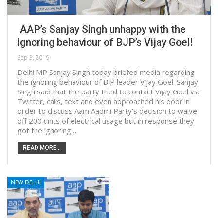
AAP’s Sanjay Singh unhappy with the
ignoring behaviour of BJP’s Vijay Goel!
Sep 3, 2019
Delhi MP Sanjay Singh today briefed media regarding
the ignoring behaviour of BJP leader Vijay Goel. Sanjay
Singh said that the party tried to contact Vijay Goel via
Twitter, calls, text and even approached his door in
order to discuss Aam Aadmi Party's decision to waive
off 200 units of electrical usage but in response they
got the ignoring…
READ MORE...
NEW DELHI