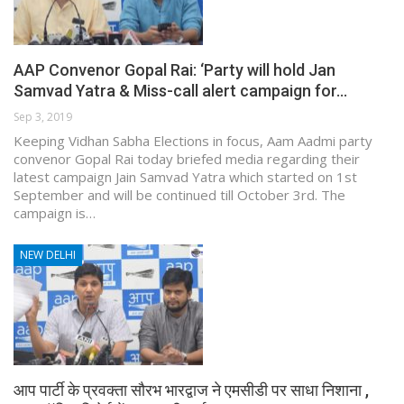
AAP Convenor Gopal Rai: ‘Party will hold Jan
Samvad Yatra & Miss-call alert campaign for…
Sep 3, 2019
Keeping Vidhan Sabha Elections in focus, Aam Aadmi party
convenor Gopal Rai today briefed media regarding their
latest campaign Jain Samvad Yatra which started on 1st
September and will be continued till October 3rd. The
campaign is…
NEW DELHI
आप पार्टी के प्रवक्ता सौरभ भारद्वाज ने एमसीडी पर साधा निशाना ,